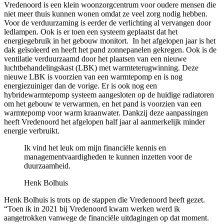
Vredenoord is een klein woonzorgcentrum voor oudere mensen die
niet meer thuis kunnen wonen omdat ze veel zorg nodig hebben.
Voor de verduurzaming is eerder de verlichting al vervangen door
ledlampen. Ook is er toen een systeem geplaatst dat het
energiegebruik in het gebouw monitort.
In het afgelopen jaar is het
dak geïsoleerd en heeft het pand zonnepanelen gekregen. Ook is de
ventilatie verduurzaamd door het plaatsen van een nieuwe
luchtbehandelingskast (LBK) met warmteterugwinning. Deze
nieuwe LBK is voorzien van een warmtepomp en is nog
energiezuiniger dan de vorige. Er is ook nog een
hybridewarmtepomp systeem aangesloten op de huidige radiatoren
om het gebouw te verwarmen, en het pand is voorzien van een
warmtepomp voor warm kraanwater. Dankzij deze aanpassingen
heeft Vredenoord het afgelopen half jaar al aanmerkelijk minder
energie verbruikt.
Ik vind het leuk om mijn financiële kennis en
managementvaardigheden te kunnen inzetten voor de
duurzaamheid.
Henk Bolhuis
Henk Bolhuis is trots op de stappen die Vredenoord heeft gezet.
“Toen ik in 2021 bij Vredenoord kwam werken werd ik
aangetrokken vanwege de financiële uitdagingen op dat moment.