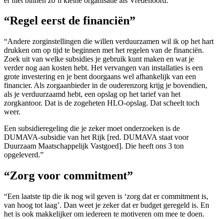
er niet binnen zo’n kleine organisatie als Vredenoord. “
“Regel eerst de financiën”
“Andere zorginstellingen die willen verduurzamen wil ik op het hart
drukken om op tijd te beginnen met het regelen van de financiën.
Zoek uit van welke subsidies je gebruik kunt maken en wat je
verder nog aan kosten hebt. Het vervangen van installaties is een
grote investering en je bent doorgaans wel afhankelijk van een
financier. Als zorgaanbieder in de ouderenzorg krijg je bovendien,
als je verduurzaamd hebt, een opslag op het tarief van het
zorgkantoor. Dat is de zogeheten HLO-opslag. Dat scheelt toch
weer.
Een subsidieregeling die je zeker moet onderzoeken is de
DUMAVA-subsidie van het Rijk [red. DUMAVA staat voor
Duurzaam Maatschappelijk Vastgoed]. Die heeft ons 3 ton
opgeleverd.”
“Zorg voor commitment”
“Een laatste tip die ik nog wil geven is ‘zorg dat er commitment is,
van hoog tot laag’. Dan weet je zeker dat er budget geregeld is. En
het is ook makkelijker om iedereen te motiveren om mee te doen.