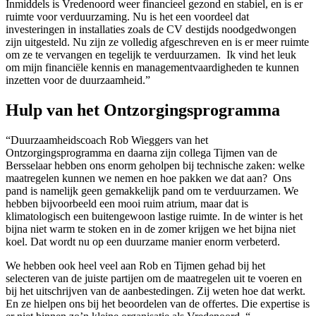
Inmiddels is Vredenoord weer financieel gezond en stabiel, en is er
ruimte voor verduurzaming. Nu is het een voordeel dat
investeringen in installaties zoals de CV destijds noodgedwongen
zijn uitgesteld. Nu zijn ze volledig afgeschreven en is er meer ruimte
om ze te vervangen en tegelijk te verduurzamen.
Ik vind het leuk
om mijn financiële kennis en managementvaardigheden te kunnen
inzetten voor de duurzaamheid.”
Hulp van het Ontzorgingsprogramma
“Duurzaamheidscoach Rob Wieggers van het
Ontzorgingsprogramma en daarna zijn collega Tijmen van de
Bersselaar hebben ons enorm geholpen bij technische zaken: welke
maatregelen kunnen we nemen en hoe pakken we dat aan?
Ons
pand is namelijk geen gemakkelijk pand om te verduurzamen. We
hebben bijvoorbeeld een mooi ruim atrium, maar dat is
klimatologisch een buitengewoon lastige ruimte. In de winter is het
bijna niet warm te stoken en in de zomer krijgen we het bijna niet
koel. Dat wordt nu op een duurzame manier enorm verbeterd.
We hebben ook heel veel aan Rob en Tijmen gehad bij het
selecteren van de juiste partijen om de maatregelen uit te voeren en
bij het uitschrijven van de aanbestedingen. Zij weten hoe dat werkt.
En ze hielpen ons bij het beoordelen van de offertes. Die expertise is