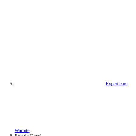
Expertteam
Warmte
Ron de Graaf