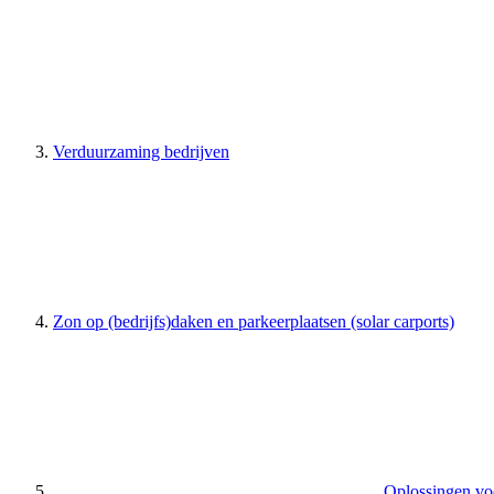
Verduurzaming bedrijven
Zon op (bedrijfs)daken en parkeerplaatsen (solar carports)
Oplossingen voo