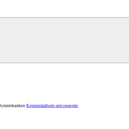
Kennisbanken
Kennisplatform netcongestie